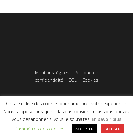
Mentions légales
|
Politique de
confidentialité
|
CGU
|
Cookies
Ce site utilise des cookies pour améliorer votre expérience.
Nous supposerons que cela vous convient, mais vous pouvez
vous désabonner si vous le souhaitez.
En savoir plus
Paramètres des cookies
ACCEPTER
REFUSER