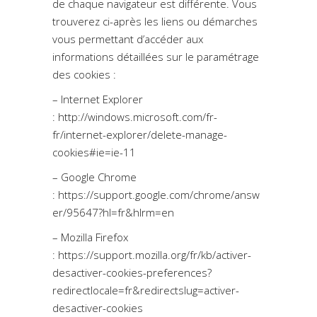
de chaque navigateur est différente. Vous
trouverez ci-après les liens ou démarches
vous permettant d’accéder aux
informations détaillées sur le paramétrage
des cookies :
– Internet Explorer
:
http://windows.microsoft.com/fr-
fr/internet-explorer/delete-manage-
cookies#ie=ie-11
– Google Chrome
:
https://support.google.com/chrome/answ
er/95647?hl=fr&hlrm=en
– Mozilla Firefox
:
https://support.mozilla.org/fr/kb/activer-
desactiver-cookies-preferences?
redirectlocale=fr&redirectslug=activer-
desactiver-cookies